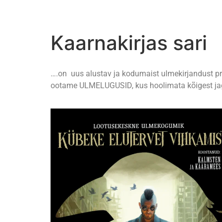
Kaarnakirjas sari
….on uus alustav ja kodumaist ulmekirjandust pr
ootame ULMELUGUSID, kus hoolimata kõigest jag