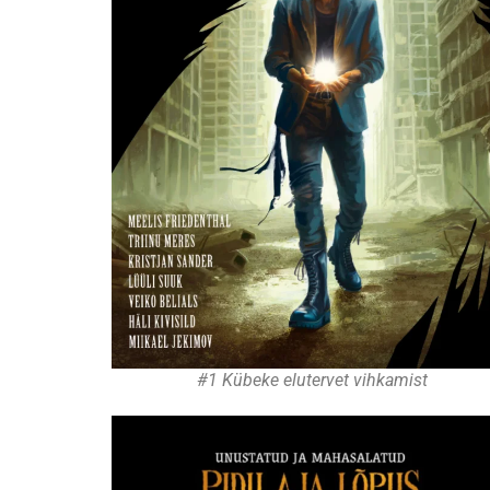
#1 Kübeke elutervet vihkamist