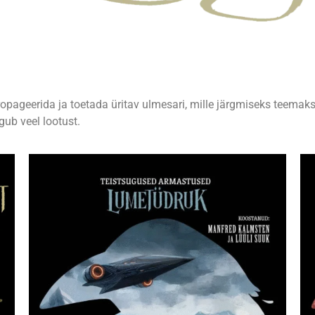
opageerida ja toetada üritav ulmesari, mille järgmiseks teemak
ub veel lootust.