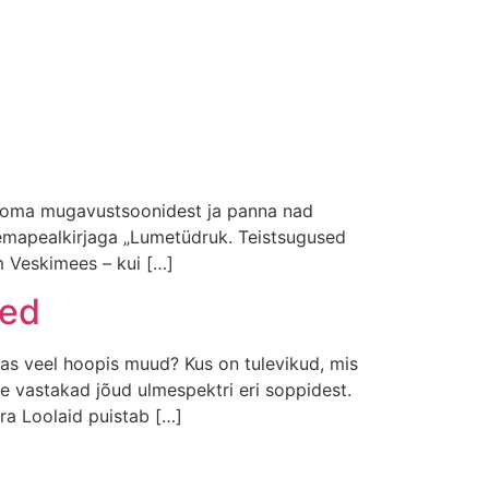
lja oma mugavustsoonidest ja panna nad
teemapealkirjaga „Lumetüdruk. Teistsugused
im Veskimees – kui […]
sed
das veel hoopis muud? Kus on tulevikud, mis
 vastakad jõud ulmespektri eri soppidest.
ra Loolaid puistab […]