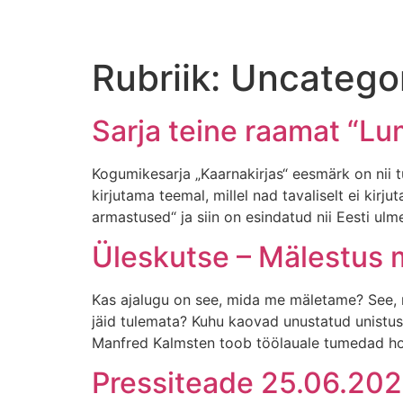
Rubriik:
Uncatego
Sarja teine raamat “L
Kogumikesarja „Kaarnakirjas“ eesmärk on nii t
kirjutama teemal, millel nad tavaliselt ei k
armastused“ ja siin on esindatud nii Eesti ulm
Üleskutse – Mälestus
Kas ajalugu on see, mida me mäletame? See, mi
jäid tulemata? Kuhu kaovad unustatud unistu
Manfred Kalmsten toob töölauale tumedad hoo
Pressiteade 25.06.20