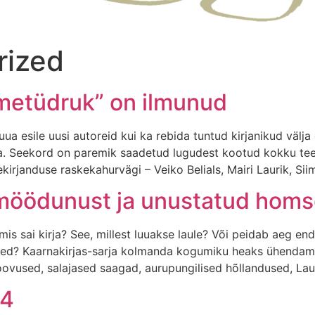
rized
umetüdruk” on ilmunud
uua esile uusi autoreid kui ka rebida tuntud kirjanikud vä
irjuta. Seekord on paremik saadetud lugudest kootud kokku 
ekirjanduse raskekahurvägi – Veiko Belials, Mairi Laurik, Si
 möödunust ja unustatud hom
s sai kirja? See, millest luuakse laule? Või peidab aeg en
sed? Kaarnakirjas-sarja kolmanda kogumiku heaks ühendame
vused, salajased saagad, aurupungilised hõllandused, Lau
24