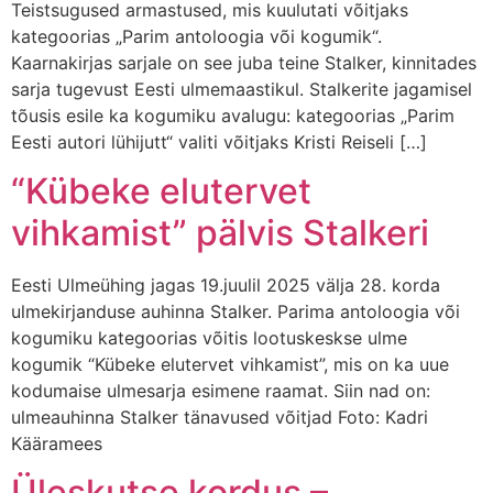
Teistsugused armastused, mis kuulutati võitjaks
kategoorias „Parim antoloogia või kogumik“.
Kaarnakirjas sarjale on see juba teine Stalker, kinnitades
sarja tugevust Eesti ulmemaastikul. Stalkerite jagamisel
tõusis esile ka kogumiku avalugu: kategoorias „Parim
Eesti autori lühijutt“ valiti võitjaks Kristi Reiseli […]
“Kübeke elutervet
vihkamist” pälvis Stalkeri
Eesti Ulmeühing jagas 19.juulil 2025 välja 28. korda
ulmekirjanduse auhinna Stalker. Parima antoloogia või
kogumiku kategoorias võitis lootuskeskse ulme
kogumik “Kübeke elutervet vihkamist”, mis on ka uue
kodumaise ulmesarja esimene raamat. Siin nad on:
ulmeauhinna Stalker tänavused võitjad Foto: Kadri
Kääramees
Üleskutse kordus –