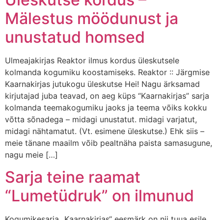
Mälestus möödunust ja
unustatud homsed
Ulmeajakirjas Reaktor ilmus kordus üleskutsele
kolmanda kogumiku koostamiseks. Reaktor :: Järgmise
Kaarnakirjas jutukogu üleskutse Hei! Nagu ärksamad
kirjutajad juba teavad, on aeg küps “Kaarnakirjas” sarja
kolmanda teemakogumiku jaoks ja teema võiks kokku
võtta sõnadega – midagi unustatut. midagi varjatut,
midagi nähtamatut. (Vt. esimene üleskutse.) Ehk siis –
meie tänane maailm võib pealtnäha paista samasugune,
nagu meie […]
Sarja teine raamat
“Lumetüdruk” on ilmunud
Kogumikesarja „Kaarnakirjas“ eesmärk on nii tuua esile