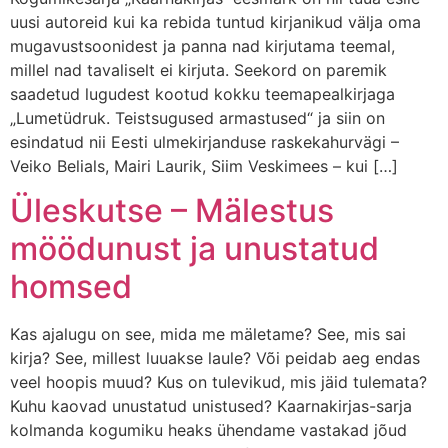
uusi autoreid kui ka rebida tuntud kirjanikud välja oma
mugavustsoonidest ja panna nad kirjutama teemal,
millel nad tavaliselt ei kirjuta. Seekord on paremik
saadetud lugudest kootud kokku teemapealkirjaga
„Lumetüdruk. Teistsugused armastused“ ja siin on
esindatud nii Eesti ulmekirjanduse raskekahurvägi –
Veiko Belials, Mairi Laurik, Siim Veskimees – kui […]
Üleskutse – Mälestus
möödunust ja unustatud
homsed
Kas ajalugu on see, mida me mäletame? See, mis sai
kirja? See, millest luuakse laule? Või peidab aeg endas
veel hoopis muud? Kus on tulevikud, mis jäid tulemata?
Kuhu kaovad unustatud unistused? Kaarnakirjas-sarja
kolmanda kogumiku heaks ühendame vastakad jõud