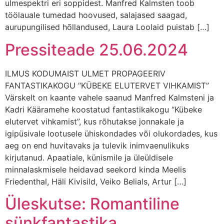
ulmespektri eri soppidest. Manfred Kalmsten toob
töölauale tumedad hoovused, salajased saagad,
aurupungilised hõllandused, Laura Loolaid puistab […]
Pressiteade 25.06.2024
ILMUS KODUMAIST ULMET PROPAGEERIV
FANTASTIKAKOGU “KÜBEKE ELUTERVET VIHKAMIST”
Värskelt on kaante vahele saanud Manfred Kalmsteni ja
Kadri Kääramehe koostatud fantastikakogu “Kübeke
elutervet vihkamist”, kus rõhutakse jonnakale ja
igipüsivale lootusele ühiskondades või olukordades, kus
aeg on end huvitavaks ja tulevik inimvaenulikuks
kirjutanud. Apaatiale, künismile ja üleüldisele
minnalaskmisele heidavad seekord kinda Meelis
Friedenthal, Häli Kivisild, Veiko Belials, Artur […]
Üleskutse: Romantiline
sünkfantastika